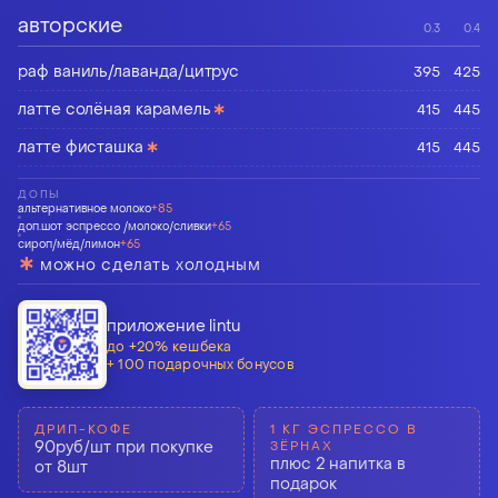
авторские
0.3
0.4
раф ваниль/лаванда/цитрус
395
425
∗
латте солёная карамель
415
445
∗
латте фисташка
415
445
ДОПЫ
альтернативное молоко
+85
доп.шот эспрессо /молоко/сливки
+65
сироп/мёд/лимон
+65
∗
можно сделать холодным
приложение lintu
до +20% кешбека
+ 100 подарочных бонусов
ДРИП-КОФЕ
ФИЛЬТР-КОФЕ В
1 КГ ЭСПРЕССО В
ЕСЛИ ТЫ ЭТО ЧИТАЕШЬ
90руб/шт при покупке
то знай, что ты самый
ЗЁРНАХ 250Г
ЗЁРНАХ
плюс 2 фильтр-кофе в
плюс 2 напитка в
от 8шт
красивый пупсик
подарок
подарок