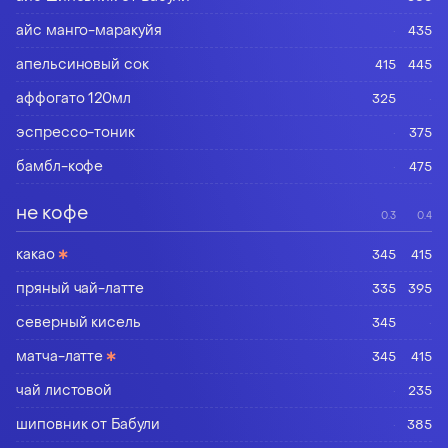
айс манго-маракуйя
·
435
апельсиновый сок
415
445
аффогато 120мл
325
·
эспрессо-тоник
·
375
бамбл-кофе
·
475
не кофе
0.3
0.4
∗
какао
345
415
пряный чай-латте
335
395
северный кисель
345
·
∗
матча-латте
345
415
чай листовой
·
235
шиповник от Бабули
·
385