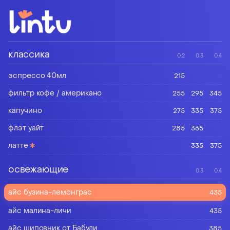
классика
0.2
0.3
0.4
эспрессо 40мл
215
·
·
фильтр кофе / американо
255
295
345
капучино
275
335
375
флэт уайт
285
365
·
∗
латте
·
335
375
освежающие
0.3
0.4
айс бузина-лемонграс
·
435
айс малина-личи
·
435
айс шиповник от Бабули
·
385